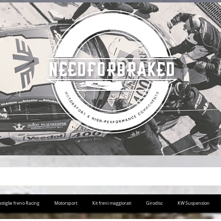
stiglie freno Racing
Motorsport
Kit freni maggiorati
Girodisc
KW Suspension