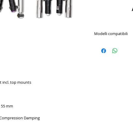
Modelli compatibili
AUDI
AUDI
 incl. top mounts
SEAT
: 55 mm
SEAT
 Compression Damping
SEAT