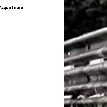
Acquista ora
A3 (8V1, 8VK)
S3 quattro
04/2012-
A3 Limousine
S3 quattro
(8VS, 8VM)
05/2013-
LEON (5F1)
2.0 Cupra
09/2012-
LEON (5F1)
2.0 Cupra R
09/2012-
LEON SC (5F5)
2.0 Cupra
01/2013-