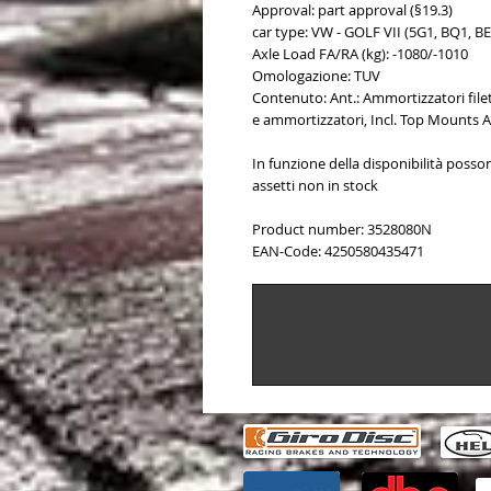
Approval: part approval (§19.3)
car type: VW - GOLF VII (5G1, BQ1, BE
Axle Load FA/RA (kg): -1080/-1010
Omologazione: TUV
Contenuto: Ant.: Ammortizzatori filet
e ammortizzatori, Incl. Top Mounts 
In funzione della disponibilità poss
assetti non in stock
Product number: 3528080N
EAN-Code: 4250580435471