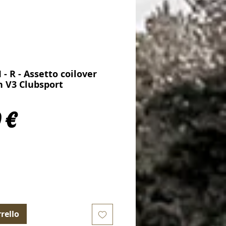
 - R - Assetto coilover
 V3 Clubsport
Prezzo
 €
rello