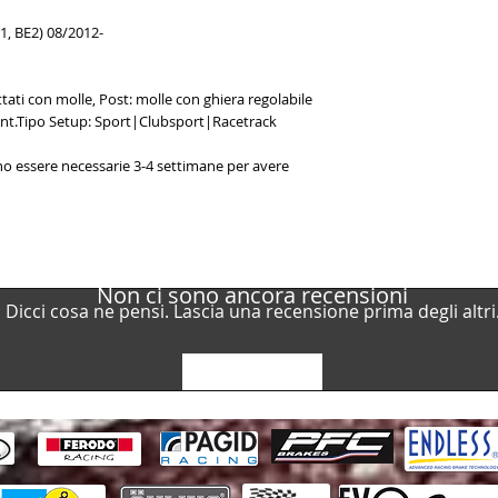
1, BE2) 08/2012-
VW
tati con molle, Post: molle con ghiera regolabile
VW
Ant.Tipo Setup: Sport|Clubsport|Racetrack
ono essere necessarie 3-4 settimane per avere
VW
Non ci sono ancora recensioni
VW
Dicci cosa ne pensi. Lascia una recensione prima degli altri
Lascia una recensione