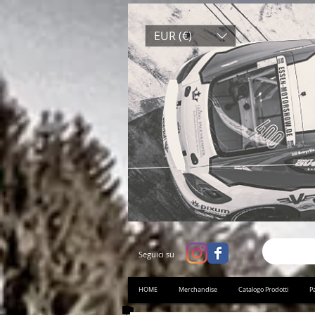
EUR (€)
Seguici su
HOME
Merchandise
Catalogo Prodotti
Pa