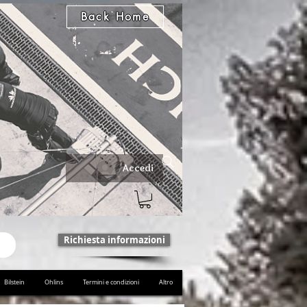
Back Home
Accedi
Richiesta informazioni
Bilstein
Ohlins
Termini e condizioni
Altro