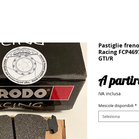
Pastiglie fren
Racing FCP469
GTI/R
A parti
IVA inclusa
Mescole disponibili
*
Seleziona
Quantità
*