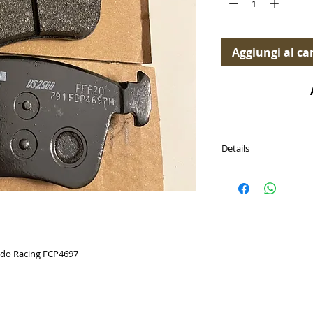
Aggiungi al car
Details
PASTICCHE FRENO VAG 
Disponibili per (Availab
Audi S3 Quattro 8V 2.
Volkswagen Golf (7th 
Volkswagen Golf (7th 
2016-2019
do Racing FCP4697
Volkswagen Golf (7th 
Cross reference
Brembo P85124 - P85