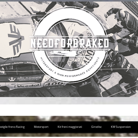
stiglie freno Racing
Motorsport
Kit freni maggiorati
Girodisc
KW Suspension