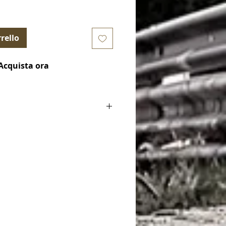
rello
Acquista ora
posteriori (Brake Pads)
le for):
0 Turbo 2012-2020
Gen) Golf GTi 2.0 Turbo 2017-2020
Gen) Golf GTi Clubsport 2.0 Turbo
Gen) Golf R
124X