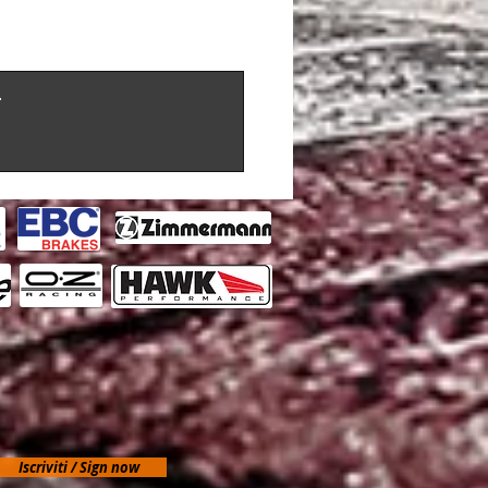
97H - FCP4697G
1A - 3Q0698451J
.
Iscriviti / Sign now