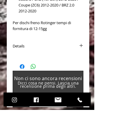
Coupe (ZC6) 2012-2020 / BRZ 2.0
2012-2020
Per dischi freno Rotinger tempi di
fornitura di 12-15gg
Details
Tipo disco freno: Autoventilato
Superficie: rivestito
Diametro esterno [mm]: 294
Spessore [mm]: 24
Non ci sono ancora recensioni
Spessore min. [mm]: 22
Dicci cosa ne pensi. Lascia una
Altezza [mm]: 56,5
recensione prima degli altri.
Sagoma per fori/ N° fori: 7/5
Peso [kg]: 7,8
Cerchio foro-Ø 1 [mm]: 100
Lascia una recensione
Foro mozzo-Ø [mm]: 58
N° ABE (cert. omol. TUV): KBA 60872
Codice di referenza OEM
26300-AE060
26300-AE061