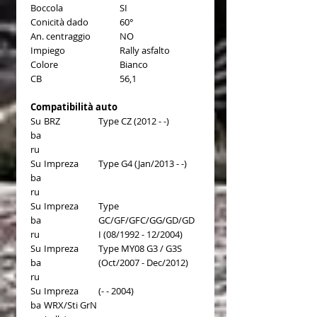
Boccola
SI
Conicità dado
60°
An. centraggio
NO
Impiego
Rally asfalto
Colore
Bianco
CB
56,1
Compatibilità auto
Su
BRZ
Type CZ (2012 - -)
ba
ru
Su
Impreza
Type G4 (Jan/2013 - -)
ba
ru
Su
Impreza
Type
ba
GC/GF/GFC/GG/GD/GD
ru
I (08/1992 - 12/2004)
Su
Impreza
Type MY08 G3 / G3S
ba
(Oct/2007 - Dec/2012)
ru
Su
Impreza
(- - 2004)
ba
WRX/Sti GrN