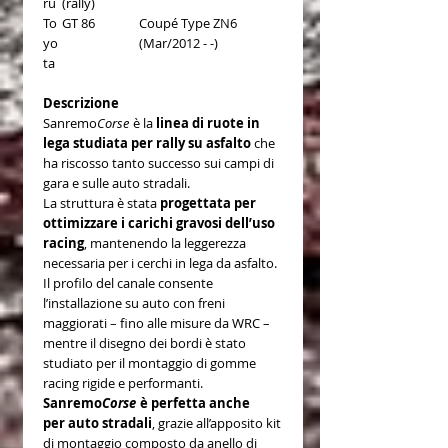
ru
(rally)
To
GT 86
Coupé Type ZN6
yo
(Mar/2012 - -)
ta
Descrizione
Sanremo
Corse
è la
linea di ruote in
lega studiata per rally su asfalto
che
ha riscosso tanto successo sui campi di
gara e sulle auto stradali.
La struttura è stata
progettata per
ottimizzare i carichi gravosi dell’uso
racing
, mantenendo la leggerezza
necessaria per i cerchi in lega da asfalto.
Il profilo del canale consente
l’installazione su auto con freni
maggiorati – fino alle misure da WRC –
mentre il disegno dei bordi è stato
studiato per il montaggio di gomme
racing rigide e performanti.
Sanremo
Corse
è perfetta anche
per auto stradali
, grazie all’apposito kit
di montaggio composto da anello di