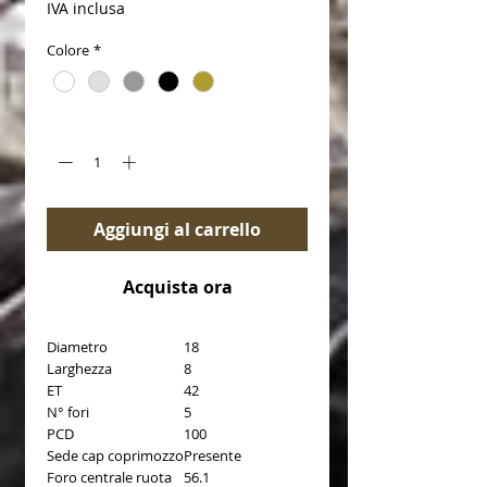
IVA inclusa
Colore
*
Quantità
*
Aggiungi al carrello
Acquista ora
Diametro
18
Larghezza
8
ET
42
N° fori
5
PCD
100
Sede cap coprimozzo
Presente
Foro centrale ruota
56.1