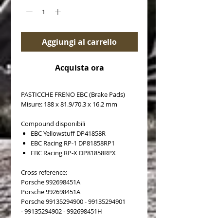
Aggiungi al carrello
Acquista ora
PASTICCHE FRENO EBC (Brake Pads)
Misure: 188 x 81.9/70.3 x 16.2 mm
Compound disponibili
EBC Yellowstuff DP41858R
EBC Racing RP-1 DP81858RP1
EBC Racing RP-X DP81858RPX
Cross reference:
Porsche 992698451A
Porsche 992698451A
Porsche 99135294900 - 99135294901
- 99135294902 - 992698451H