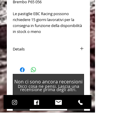
Brembo P65 056
Le pastiglie EBC Racing possono
richiedere 15 giorni lavorativi per la
consegna in funzione della disponibilità
in stock o meno
Details
Disponibili per (Available for)
Porsche / 911 (7th Gen) 2011-2019 /
911 (991.1) 2012-2015 / 911 Carrera 4
GTS 3.8 2014-2015
Non ci sono ancora recensioni
Porsche / 911 (7th Gen) 2011-2019 /
Dicci cosa ne pensi. Lascia una
911 (991.1) 2012-2015 / 911 Carrera
recensione prima degli altri.
4S 3.8 2012-2015
Porsche / 911 (7th Gen) 2011-2019 /
911 (991.1) 2012-2015 / 911 Carrera
Lascia una recensione
GTS 3.8 2014-2015
Porsche / 911 (7th Gen) 2011-2019 /
911 (991.1) 2012-2015 / 911 Carrera S
3.8 2011-2015
Porsche / 911 (7th Gen) 2011-2019 /