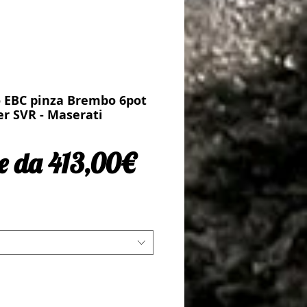
o EBC pinza Brembo 6pot
er SVR - Maserati
Prezzo scontato
re da
413,00€