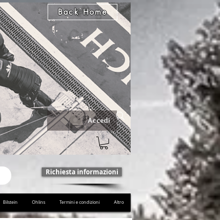
Back Home
Accedi
Richiesta informazioni
Bilstein
Ohlins
Termini e condizioni
Altro