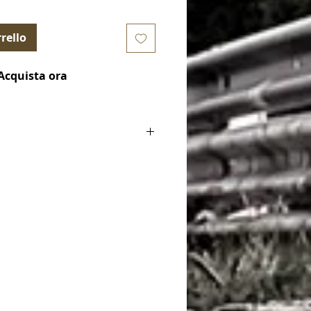
rello
Acquista ora
ake Pads) EBC
enti auto (Available for):
 (2nd Gen) 2019-Present / 110 Series
 Defender 3.0 Turbo 2020-Present