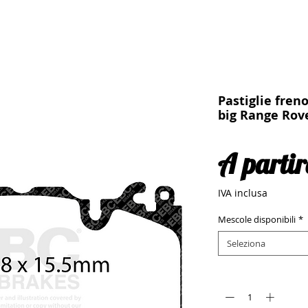
Pastiglie fren
big Range Rov
A parti
IVA inclusa
Mescole disponibili
*
Seleziona
Quantità
*