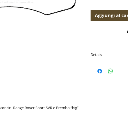
Aggiungi al car
Details
PASTICCHE FRENO (Br
Disponibili per le segu
Land Rover / Defender
(L663) 2019-Present /
istoncini Range Rover Sport SVR e Brembo “big”