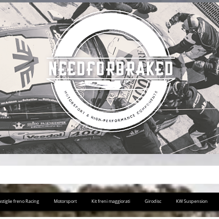
stiglie freno Racing
Motorsport
Kit freni maggiorati
Girodisc
KW Suspension