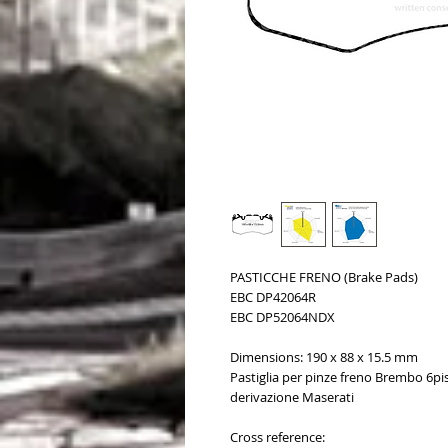
PASTICCHE FRENO (Brake Pads)
EBC DP42064R
EBC DP52064NDX
Dimensions: 190 x 88 x 15.5 mm
Pastiglia per pinze freno Brembo 6p
derivazione Maserati
Cross reference: