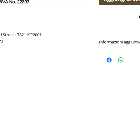
d Street+ T8211SP2001
73
Informazioni aggiunti
Dimensioni: 154.7 x 9
WVA 22893
Disponibili per (Availab
- Mercedes-Benz A35
- Mercedes-Benz CLA
- Mercedes-Benz GLA
- Mercedes-Benz GLB