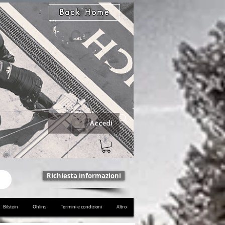
Back Home
Accedi
Richiesta informazioni
Bilstein
Ohlins
Termini e condizioni
Altro