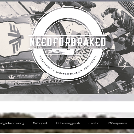
stiglie freno Racing
Motorsport
Kit freni maggiorati
Girodisc
KW Suspension