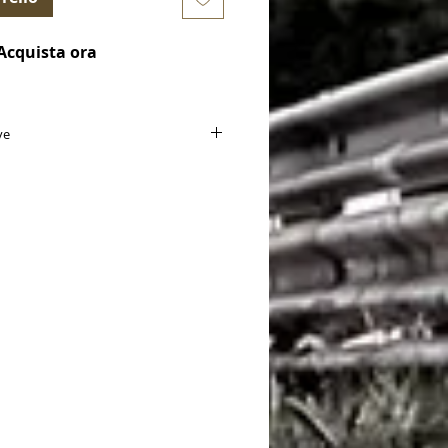
Acquista ora
ve
5 x 16.5 mm - D73
le for):
 AMG W177
35 AMG C118/X118
35 AMG H247
35 AMG X247