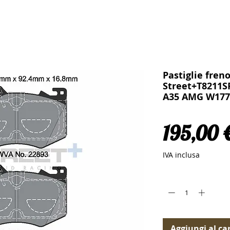
Pastiglie fren
Street+T8211S
A35 AMG W177
195,00 
IVA inclusa
Quantità
*
Aggiungi al car