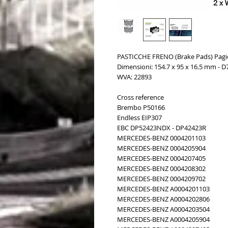
PASTICCHE FRENO (Brake Pads) Pagi
Dimensioni: 154.7 x 95 x 16.5 mm - D
WVA: 22893
Cross reference
Brembo P50166
Endless EIP307
EBC DP52423NDX - DP42423R
MERCEDES-BENZ 0004201103
MERCEDES-BENZ 0004205904
MERCEDES-BENZ 0004207405
MERCEDES-BENZ 0004208302
MERCEDES-BENZ 0004209702
MERCEDES-BENZ A0004201103
MERCEDES-BENZ A0004202806
MERCEDES-BENZ A0004203504
MERCEDES-BENZ A0004205904