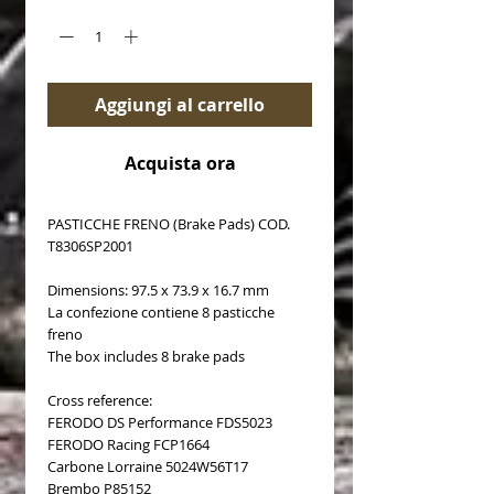
Aggiungi al carrello
Acquista ora
PASTICCHE FRENO (Brake Pads) COD.
T8306SP2001
Dimensions: 97.5 x 73.9 x 16.7 mm
La confezione contiene 8 pasticche
freno
The box includes 8 brake pads
Cross reference:
FERODO DS Performance FDS5023
FERODO Racing FCP1664
Carbone Lorraine 5024W56T17
Brembo P85152