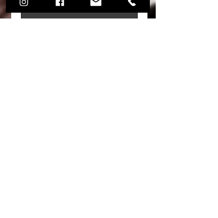
recensione prima degli altri.
- Audi RS5 front calipers
- Audi RS6 (C5) front calipers
- Audi TT-RS 8S
Lascia una recensione
- Audi R8 front calipers
- Lamborghini Gallardo front calipers
- 07.8544 8 piston [Brembo caliper family
G]
Rimani in contatto con noi