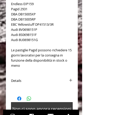
Endless EIP159
Pagid 2931
DBA DB15005XP
DBA DB15005RP
EBC Yellowstuff DP41513/3R
Audi 8V0698151P
Audi 8S0698151F
Audi 8U0698151G
Le pastiglie Pagid possono richiedere 15
giorni lavorativi per la consegna in
funzione della disponibilità in stock o
meno
Details
PASTICCHE FRENO (Brake Pads) COD.
T8306SP2001
Disponibili per (Available for):
Non ci sono ancora recensioni
- Audi RS3 (8V) front calipers
Dicci cosa ne pensi. Lascia una
- Audi RS4 front calipers