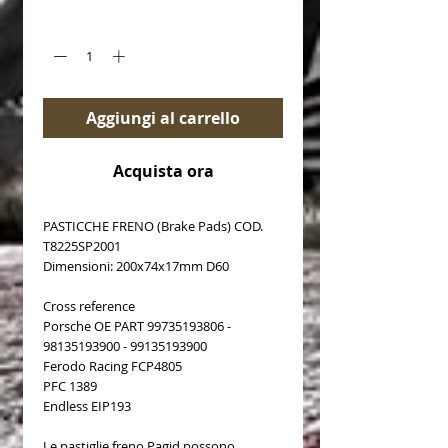
Quantità
*
Aggiungi al carrello
Acquista ora
PASTICCHE FRENO (Brake Pads) COD.
T8225SP2001
Dimensioni: 200x74x17mm D60
Cross reference
Porsche OE PART 99735193806 -
98135193900 - 99135193900
Ferodo Racing FCP4805
PFC 1389
Endless EIP193
Le pastiglie freno Pagid possono