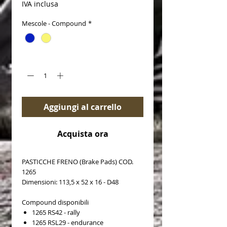
IVA inclusa
Mescole - Compound
*
Quantità
*
Aggiungi al carrello
Acquista ora
PASTICCHE FRENO (Brake Pads) COD.
1265
Dimensioni: 113,5 x 52 x 16 - D48
Compound disponibili
1265 RS42 - rally
1265 RSL29 - endurance