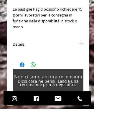
Le pastiglie Pagid possono richiedere 15
giorni lavorativi per la consegna in
funzione della disponibilità in stock o
meno
Details
PASTICCHE FRENO (Brake Pads) COD.
1265
Cross reference:
Ferodo Racing FRP201H - FRP201R -
Non ci sono ancora recensioni
FRP201W
Dicci cosa ne pensi. Lascia una
Alcon PNF4463X551 - PNF4463X553
recensione prima degli altri.
Alcon H type - Th. 16.0mm
AP Racing CP2361 - CP3228-26/27 S4
AP Racing CP2340D51
Lascia una recensione