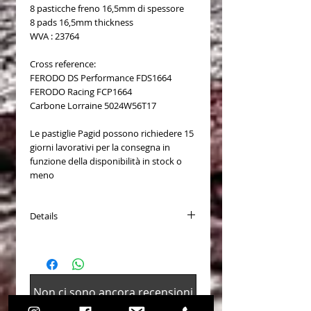
8 pasticche freno 16,5mm di spessore
8 pads 16,5mm thickness
WVA : 23764
Cross reference:
FERODO DS Performance FDS1664
FERODO Racing FCP1664
Carbone Lorraine 5024W56T17
Le pastiglie Pagid possono richiedere 15
giorni lavorativi per la consegna in
funzione della disponibilità in stock o
meno
Details
PASTICCHE FRENO (Brake Pads) COD.
2931
Disponibili per (Available for):
- Audi RS3 (8V) front calipers
Non ci sono ancora recensioni
- Audi RS4 front calipers
Dicci cosa ne pensi. Lascia una
- Audi RS5 front calipers
recensione prima degli altri.