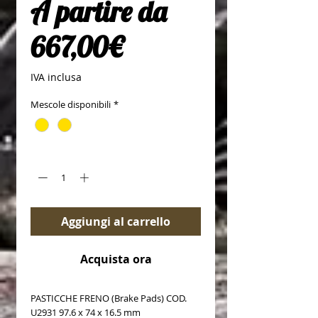
A partire da
Prezzo scontato
667,00€
IVA inclusa
Mescole disponibili
*
Quantità
*
Aggiungi al carrello
Acquista ora
PASTICCHE FRENO (Brake Pads) COD.
U2931 97.6 x 74 x 16.5 mm