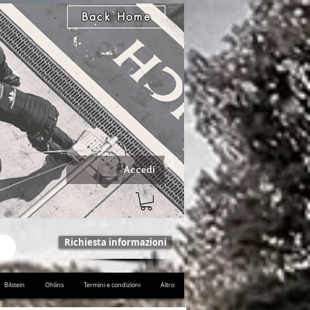
Back Home
Accedi
Richiesta informazioni
Bilstein
Ohlins
Termini e condizioni
Altro