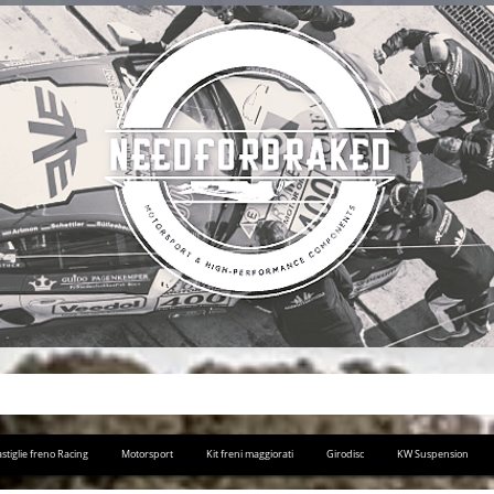
stiglie freno Racing
Motorsport
Kit freni maggiorati
Girodisc
KW Suspension