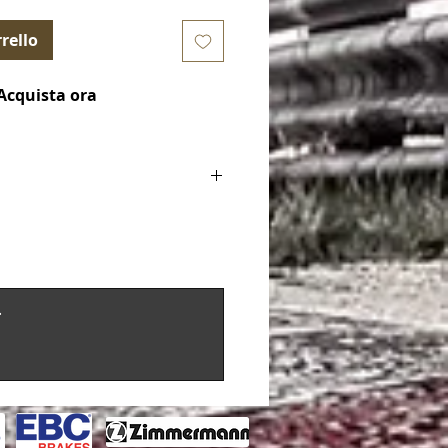
rello
Acquista ora
cia aeronautica HEL Performance
teriori + 2 posteriori)
.