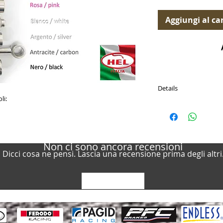
Aggiungi al car
Details
li:
Kit tubi freno in trec
Confezione da 4pz (2 an
Ref. BMWM-4-020
Non ci sono ancora recensioni
Dicci cosa ne pensi. Lascia una recensione prima degli altri
Lascia una recensione