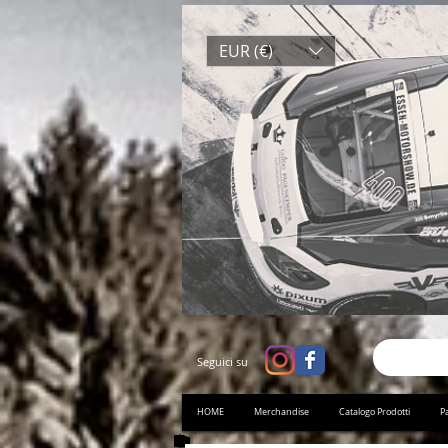
EUR (€)
Seguici su
HOME
Merchandise
Catalogo Prodotti
Pa