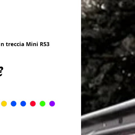
in treccia Mini R53
Prezzo
€