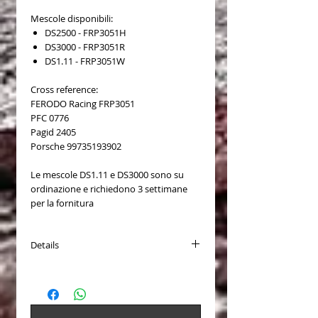
Mescole disponibili:
DS2500 - FRP3051H
DS3000 - FRP3051R
DS1.11 - FRP3051W
Cross reference:
FERODO Racing FRP3051
PFC 0776
Pagid 2405
Porsche 99735193902
Le mescole DS1.11 e DS3000 sono su
ordinazione e richiedono 3 settimane
per la fornitura
Details
PASTICCHE FRENO (Brake Pads) COD.
FRP3051
Disponibili per (Available for):