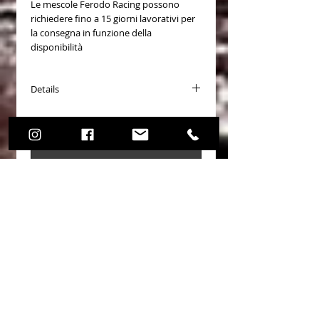
Le mescole Ferodo Racing possono
richiedere fino a 15 giorni lavorativi per
la consegna in funzione della
disponibilità
Details
PASTICCHE FRENO (Brake Pads) COD.
FCP4187
Mescole disponibili
- DS2500
Non ci sono ancora recensioni
- DS1.11 - Trackday
Dicci cosa ne pensi. Lascia una
recensione prima degli altri.
Lascia una recensione