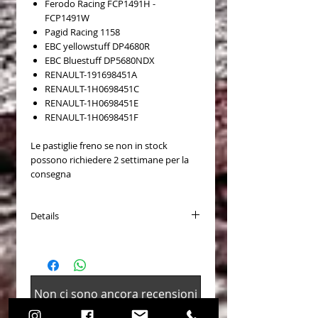
Ferodo Racing FCP1491H -
FCP1491W
Pagid Racing 1158
EBC yellowstuff DP4680R
EBC Bluestuff DP5680NDX
RENAULT-191698451A
RENAULT-1H0698451C
RENAULT-1H0698451E
RENAULT-1H0698451F
Le pastiglie freno se non in stock
possono richiedere 2 settimane per la
consegna
Details
Disponibili per (Available for):
Renault / Clio (3rd Gen) 2005-2013 /
Hatchback (BR0/1/CR0/1) 2005-2013
/ Clio RS 2.0 2006-2012
Non ci sono ancora recensioni
Renault / Clio (4th Gen) 2012-2020 /
Dicci cosa ne pensi. Lascia una
Hatchback (BH) 2012-2020 / Clio RS
recensione prima degli altri.