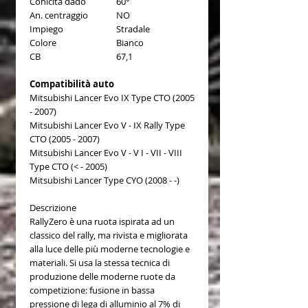
Conicità dado
60°
An. centraggio
NO
Impiego
Stradale
Colore
Bianco
CB
67,1
Compatibilità auto
Mitsubishi Lancer Evo IX Type CTO (2005
- 2007)
Mitsubishi Lancer Evo V - IX Rally Type
CTO (2005 - 2007)
Mitsubishi Lancer Evo V - V I - VII - VIII
Type CTO (< - 2005)
Mitsubishi Lancer Type CYO (2008 - -)
Descrizione
RallyZero è una ruota ispirata ad un
classico del rally, ma rivista e migliorata
alla luce delle più moderne tecnologie e
materiali. Si usa la stessa tecnica di
produzione delle moderne ruote da
competizione: fusione in bassa
pressione di lega di alluminio al 7% di