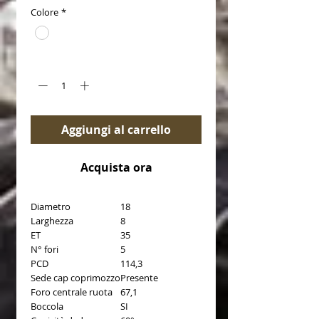
Colore
*
Quantità
*
Aggiungi al carrello
Acquista ora
Diametro
18
Larghezza
8
ET
35
N° fori
5
PCD
114,3
Sede cap coprimozzo
Presente
Foro centrale ruota
67,1
Boccola
SI