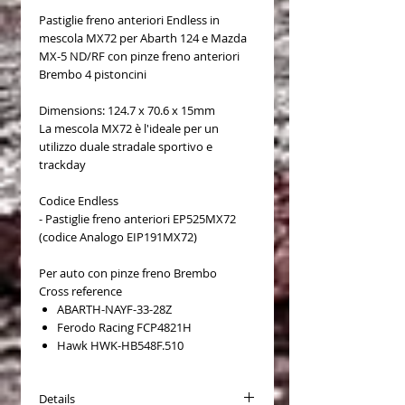
Pastiglie freno anteriori Endless in
mescola MX72 per Abarth 124 e Mazda
MX-5 ND/RF con pinze freno anteriori
Brembo 4 pistoncini
Dimensions: 124.7 x 70.6 x 15mm
La mescola MX72 è l'ideale per un
utilizzo duale stradale sportivo e
trackday
Codice Endless
- Pastiglie freno anteriori EP525MX72
(codice Analogo EIP191MX72)
Per auto con pinze freno Brembo
Cross reference
ABARTH-NAYF-33-28Z
Ferodo Racing FCP4821H
Hawk HWK-HB548F.510
Details