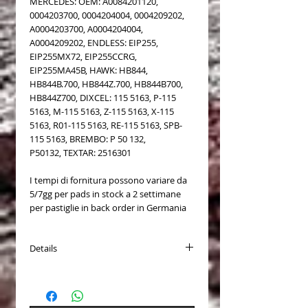
MERCEDES: OEM: A0084201120,
0004203700, 0004204004, 0004209202,
A0004203700, A0004204004,
A0004209202, ENDLESS: EIP255,
EIP255MX72, EIP255CCRG,
EIP255MA45B, HAWK: HB844,
HB844B.700, HB844Z.700, HB844B700,
HB844Z700, DIXCEL: 115 5163, P-115
5163, M-115 5163, Z-115 5163, X-115
5163, R01-115 5163, RE-115 5163, SPB-
115 5163, BREMBO: P 50 132,
P50132, TEXTAR: 2516301
I tempi di fornitura possono variare da
5/7gg per pads in stock a 2 settimane
per pastiglie in back order in Germania
Details
PASTICCHE FRENO (Brake Pads) COD.
Pagid 8246