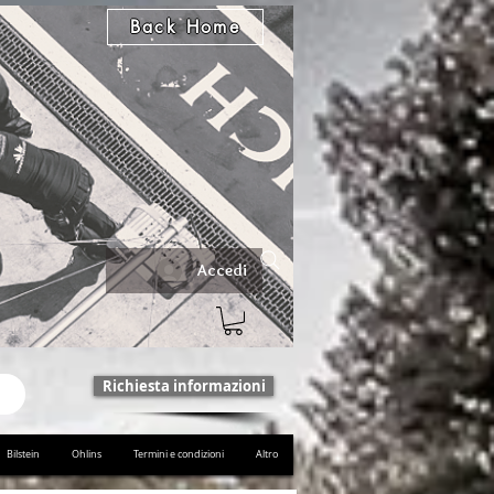
Back Home
Accedi
Richiesta informazioni
Bilstein
Ohlins
Termini e condizioni
Altro