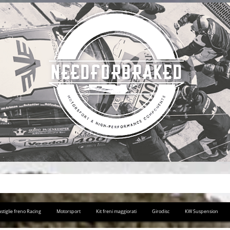
stiglie freno Racing
Motorsport
Kit freni maggiorati
Girodisc
KW Suspension