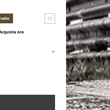
rello
Acquista ora
ke Pads) COD. Endless EIP177
le for)
(1st Gen) 2002-2010 / Cayenne (9PA)
ne GTS 4.8 2007-2010
 (1st Gen) 2002-2010 / Cayenne Turbo
Cayenne 4.8 Turbo 2007-2010
 (1st Gen) 2002-2010 / Cayenne Turbo
Cayenne 4.8 Turbo S 2007-2010
.
 (2nd Gen) 2010-2017 / Cayenne (92A)
e GTS 3.6 Twin Turbo (w/ Iron Discs)