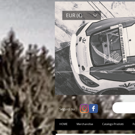
EUR (€)
Seguici su
HOME
Merchandise
Catalogo Prodotti
Pa