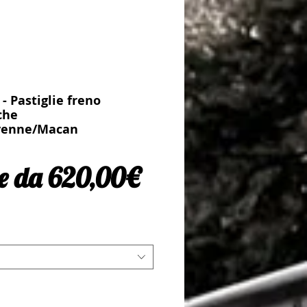
- Pastiglie freno
che
yenne/Macan
Prezzo scontato
re da
620,00€