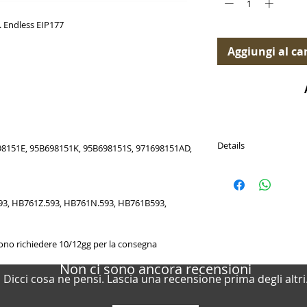
 Endless EIP177
Aggiungi al car
Details
8151E, 95B698151K, 95B698151S, 971698151AD,
PASTICCHE FRENO (Bra
Disponibili per (Availab
3, HB761Z.593, HB761N.593, HB761B593,
Porsche / Cayenne 
2002-2010 / Cayen
Porsche / Cayenne
ono richiedere 10/12gg per la consegna
(9PA) 2003-2010 / 
Porsche / Cayenne
Non ci sono ancora recensioni
(9PA) 2003-2010 / 
Dicci cosa ne pensi. Lascia una recensione prima degli altri
Porsche / Cayenne
2010-2017 / Cayenn