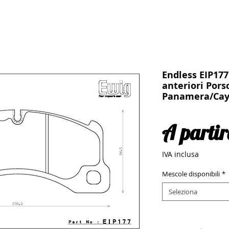
Endless EIP177 
anteriori Pors
Panamera/Ca
A parti
IVA inclusa
Mescole disponibili
*
Seleziona
Quantità
*