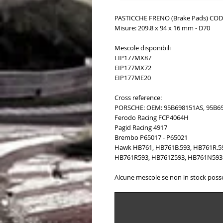
PASTICCHE FRENO (Brake Pads) COD.
Misure: 209.8 x 94 x 16 mm - D70
Mescole disponibili
EIP177MX87
EIP177MX72
EIP177ME20
Cross reference:
PORSCHE: OEM: 95B698151AS, 95B69
Ferodo Racing FCP4064H
Pagid Racing 4917
Brembo P65017 - P65021
Hawk HB761, HB761B.593, HB761R.59
HB761R593, HB761Z593, HB761N593
Alcune mescole se non in stock poss