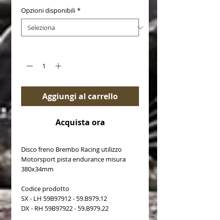
Opzioni disponibili
*
Quantità
*
Aggiungi al carrello
Acquista ora
Disco freno Brembo Racing utilizzo
Motorsport pista endurance misura
380x34mm
Codice prodotto
SX - LH 59B97912 - 59.B979.12
DX - RH 59B97922 - 59.B979.22