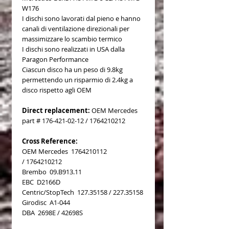
W176
I dischi sono lavorati dal pieno e hanno
canali di ventilazione direzionali per
massimizzare lo scambio termico
I dischi sono realizzati in USA dalla
Paragon Performance
Ciascun disco ha un peso di 9.8kg
permettendo un risparmio di 2.4kg a
disco rispetto agli OEM
Direct replacement:
OEM Mercedes
part # 176-421-02-12 / 1764210212
Cross Reference:
OEM Mercedes 1764210112
/ 1764210212
Brembo 09.B913.11
EBC D2166D
Centric/StopTech 127.35158 / 227.35158
Girodisc A1-044
DBA 2698E / 42698S