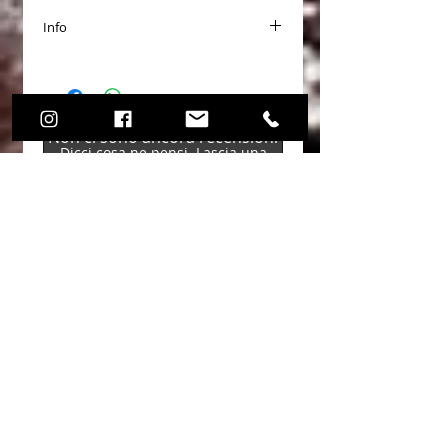
Info
I dischi freno sono realizzati su
ordinazione per cui i tempi di consegna
variano tra 15 e 20 giorni lavorativi
Non ci sono ancora recensioni
Dicci cosa ne pensi. Lascia una
recensione prima degli altri.
Lascia una recensione