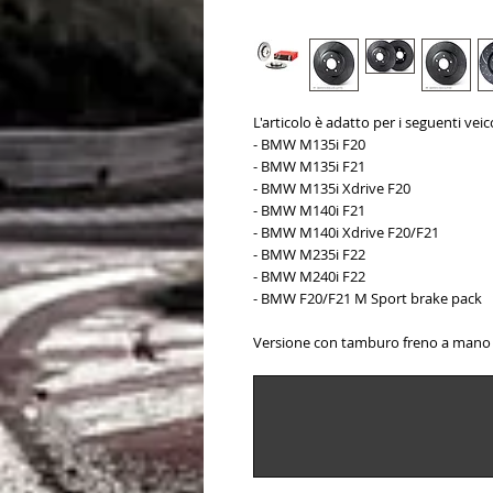
L'articolo è adatto per i seguenti veico
- BMW M135i F20
- BMW M135i F21
- BMW M135i Xdrive F20
- BMW M140i F21
- BMW M140i Xdrive F20/F21
- BMW M235i F22
- BMW M240i F22
- BMW F20/F21 M Sport brake pack
Versione con tamburo freno a man