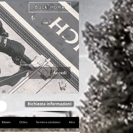
Back Home
Accedi
Richiesta informazioni
Bilstein
Ohlins
Termini e condizioni
Altro