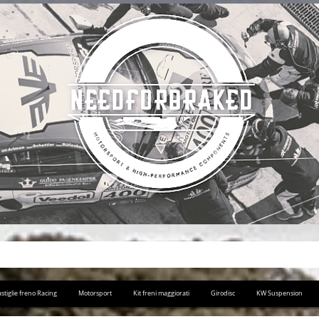
stiglie freno Racing
Motorsport
Kit freni maggiorati
Girodisc
KW Suspension