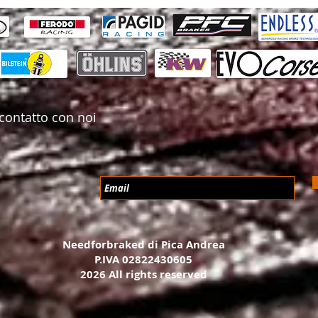
BMW 34206797598
Brembo 09.C400.13
Brembo 09.C396.13
DBA DBA42677S
EBC GD2067R
contatto con noi
Needforbraked di Pica Andrea
P.IVA 02822430605
2026 All rights reserved