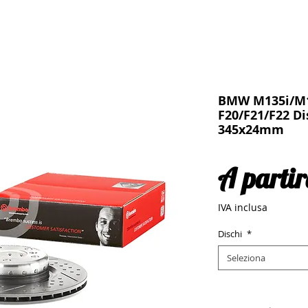
BMW M135i/M1
F20/F21/F22 Di
345x24mm
A parti
IVA inclusa
Dischi
*
Seleziona
Quantità
*