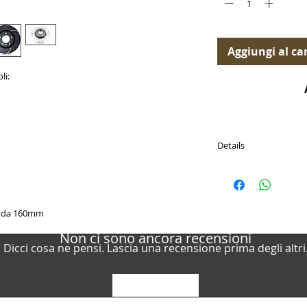
Aggiungi al car
li:
Details
Tipo disco freno: Auto
Superficie: rivestito
Caratteristiche: Alto 
Diametro esterno [mm
o da 160mm
Spessore [mm]: 24
Altezza [mm]: 66
Non ci sono ancora recensioni
Dicci cosa ne pensi. Lascia una recensione prima degli altri
Sagoma per fori/ N° fo
Peso [kg]: 9
Cerchio foro-Ø 1 [mm]
Foro mozzo-Ø [mm]: 
Lascia una recensione
Codice di referenza