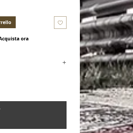
rello
Acquista ora
ventilato
tenore di carbonio
]: 345
.
ri: 5
: 120
75