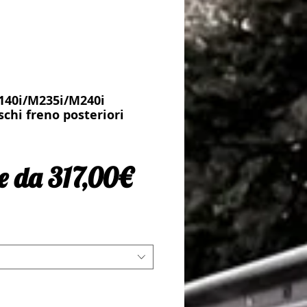
40i/M235i/M240i
schi freno posteriori
Prezzo scontato
re da
317,00€