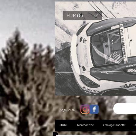
EUR (€)
Seguici su
HOME
Merchandise
Catalogo Prodotti
Pa