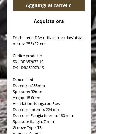
Aggiungi al carrello
Acquista ora
Dischi freno DBA utilizzo trackday/pista
misura 355x32mm
Codice prodotto
SX - DBA52073.1S
DX - DBA52073.1S
Dimensioni
Diametro: 355mm
Spessore: 32mm
Airgap: 15.0mm
Ventilation: Kangaroo Pow
Diametro Interno: 224 mm
Diametro Flangia interna: 180 mm
Spessore flangia: 7 mm
Groove Type: T3
Annulus: 64mm