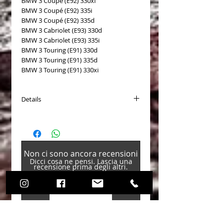
BMW 3 Coupé (E92) 330xi
BMW 3 Coupé (E92) 335i
BMW 3 Coupé (E92) 335d
BMW 3 Cabriolet (E93) 330d
BMW 3 Cabriolet (E93) 335i
BMW 3 Touring (E91) 330d
BMW 3 Touring (E91) 335d
BMW 3 Touring (E91) 330xi
Details
Tipo disco freno: Autoventilato
Lavorazione/Trattamento: ad alto
tenore di carbonio
Superficie: rivestito
Non ci sono ancora recensioni
Diametro esterno [mm]: 348
Dicci cosa ne pensi. Lascia una
Spessore [mm]: 30
recensione prima degli altri.
Spessore min. [mm]: 28,4
Altezza [mm]: 73
Sagoma per fori/ N° fori: 6/5
Lascia una recensione
Peso [kg]: 11,2
Cerchio foro-Ø 1 [mm]: 120
Foro mozzo-Ø [mm]: 79