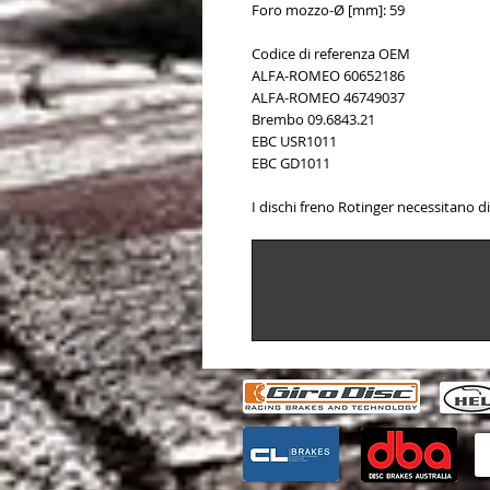
Foro mozzo-Ø [mm]: 59
Codice di referenza OEM
ALFA-ROMEO 60652186
ALFA-ROMEO 46749037
Brembo 09.6843.21
EBC USR1011
EBC GD1011
I dischi freno Rotinger necessitano di