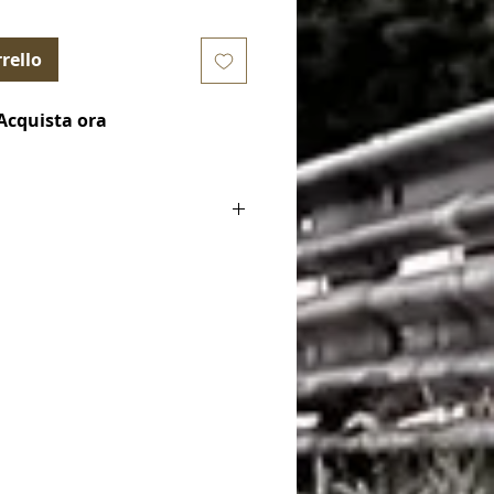
rello
Acquista ora
000-2010 / Hatchback (937) 2000-2010
3
997-2007 / Sedan (932) 1997-2006 /
2003
997-2007 / Wagon (932) 1997-2007 /
A 3.2 2002-2003
(2nd Gen) 1994-2005 / Coupe (916)
0 1996-2003
(2nd Gen) 1994-2005 / Coupe (916)
2 2003-2005
r (5th Gen) 1994-2005 / Roadster (916)
 3.0 1995-2001