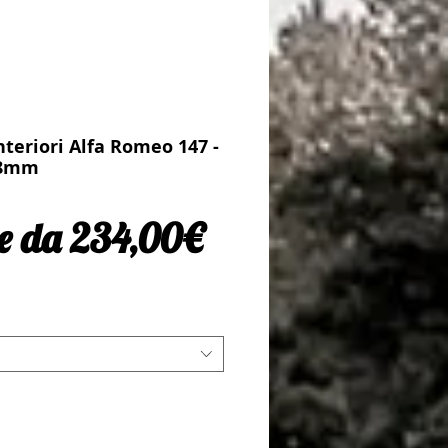
nteriori Alfa Romeo 147 -
28mm
Prezzo scontato
re da
234,00€