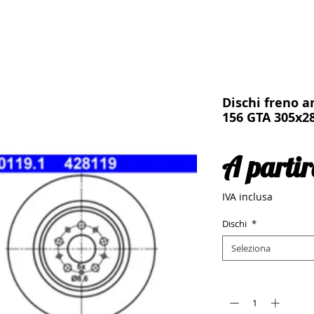
Dischi freno a
156 GTA 305x
A parti
IVA inclusa
Dischi
*
Seleziona
Quantità
*