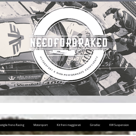
stiglie freno Racing
Motorsport
Kit freni maggiorati
Girodisc
KW Suspension