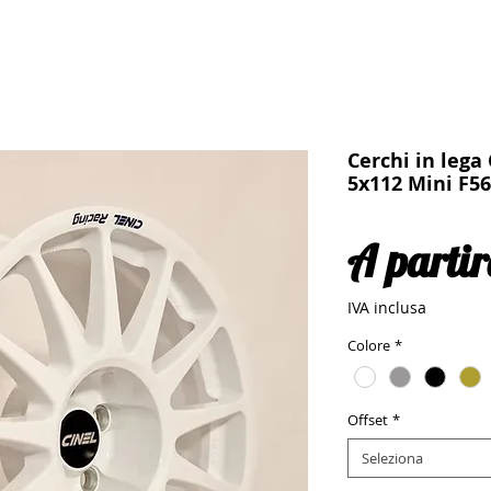
Cerchi in lega
5x112 Mini F56
A parti
IVA inclusa
Colore
*
Offset
*
Seleziona