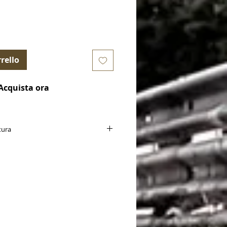
rello
Acquista ora
tura
iferiscono al singolo cerchio completo
tradale
ormalmente 15-20gg per la consegna