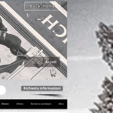
Back Home
Accedi
Richiesta informazioni
Bilstein
Ohlins
Termini e condizioni
Altro