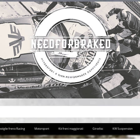
stiglie freno Racing
Motorsport
Kit freni maggiorati
Girodisc
KW Suspension