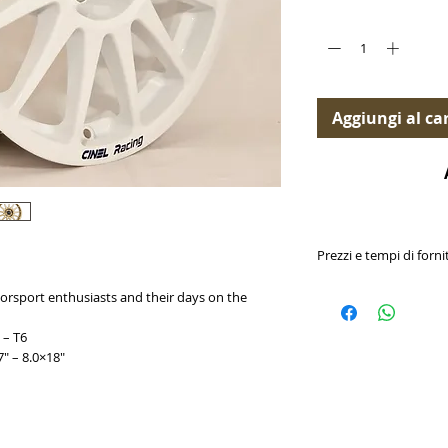
Quantità
*
Aggiungi al car
Prezzi e tempi di forni
I prezzi riportati si r
orsport enthusiasts and their days on the
del kit di montaggio s
I cerchi richiedono n
 – T6
7″ – 8.0×18″