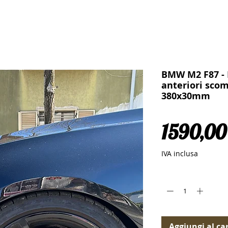
BMW M2 F87 - 
anteriori scom
380x30mm
1590,00
IVA inclusa
Quantità
*
Aggiungi al car