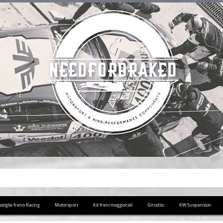
stiglie freno Racing
Motorsport
Kit freni maggiorati
Girodisc
KW Suspension