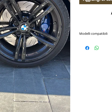
Modelli compatibili
BMW / 2-Series (1s
2021 / M2 3.0 Tur
BMW / 2-Series (1s
2021 / M2 Competi
BMW / 3-Series (6t
2019 / M3 3.0 Twi
BMW / 4-Series (1s
2014-2020 / M4 3.
BMW / 4-Series (1s
2020 / M4 3.0 Twi
BMW / 2-Series (2
2023-Present / M2