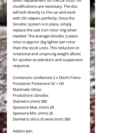
direct replacement for the OE rotor, no
modifications are necessary. The disc
will bolt directly to the car and work
with OE calipers perfectly. Once the
Girodisc system is in place, simply
replace the cast iron rotor ring when
needed. The average Girodisc 2-piece
rotor is approx 2kg lighter per rotor
then the stock units. This reduction in
rotational and unsprung weight allows
for quicker acceleration and suspension
response.
Contenuto confezione 2 x Dischi Freno
Posizione: Posteriore SX + DX
Materiale: Ghisa
Produttore: Girodisc
Diametro (mm) 380
Spessore Max. (mm) 28
Spessore Min. (mm) 26
Diametro disco di serie (mm) 380
Adatto per: