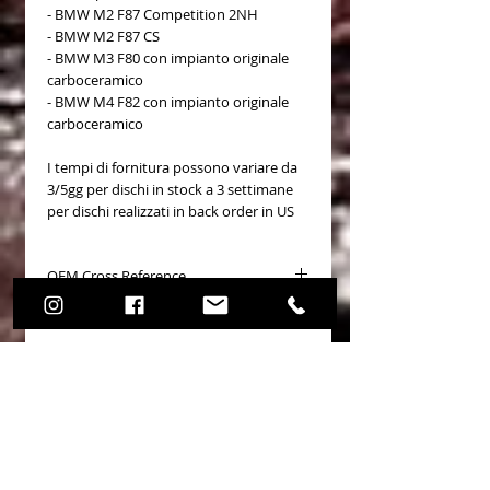
- BMW M2 F87 Competition 2NH
- BMW M2 F87 CS
- BMW M3 F80 con impianto originale
carboceramico
- BMW M4 F82 con impianto originale
carboceramico
I tempi di fornitura possono variare da
3/5gg per dischi in stock a 3 settimane
per dischi realizzati in back order in US
OEM Cross Reference
BMW 34118072019
BMW 34118072020
BMW 34212284807
BMW 34212284808
Non ci sono ancora recensioni
Dicci cosa ne pensi. Lascia una
recensione prima degli altri.
Lascia una recensione