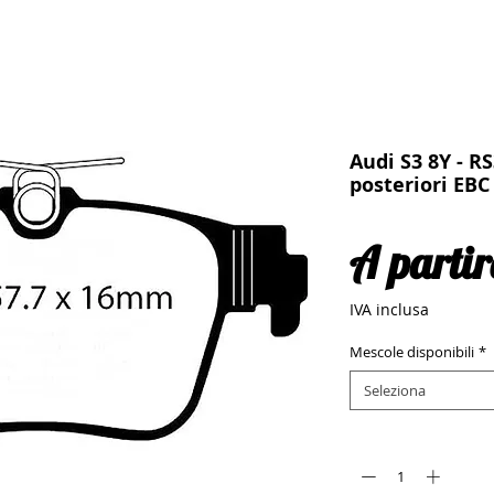
Audi S3 8Y - RS
posteriori EBC
A parti
IVA inclusa
Mescole disponibili
*
Seleziona
Quantità
*