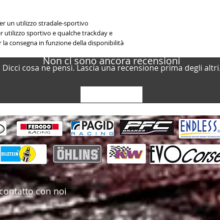
Present / Cupra F
Cupra / Leon (1st 
2020-Present / Cu
r un utilizzo stradale-sportivo
Cupra / Leon (1st 
 utilizzo sportivo e qualche trackday e
Present / Cupra Le
r la consegna in funzione della disponibilità
Volkswagen / Golf 
Non ci sono ancora recensioni
(CD1) 2019-Present
Dicci cosa ne pensi. Lascia una recensione prima degli altri
Volkswagen / Golf 
(CD1) 2019-Present
Present
Lascia una recensione
Volkswagen / Golf 
(CD1) 2019-Present
Cross reference
Brembo P85184
5WA698451K VW
contatto con noi