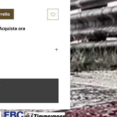
rello
Acquista ora
 (Brake Pads)
ble fo
etta (3rd Gen) 2010-2020 / Hatchback
iulietta 1.4 Turbo 2010-2020
etta (3rd Gen) 2010-2020 / Hatchback
.
iulietta 2.0 TD 2010-2020