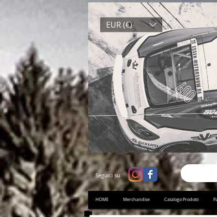
EUR (€)
Seguici su
HOME
Merchandise
Catalogo Prodotti
Pa