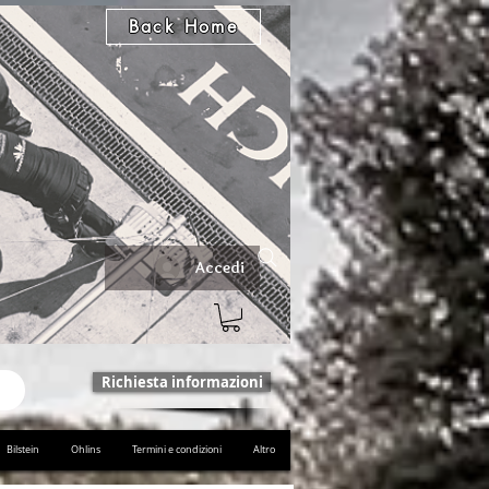
Back Home
Accedi
Richiesta informazioni
Bilstein
Ohlins
Termini e condizioni
Altro