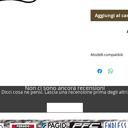
Aggiungi al car
Modelli compatibili
PASTICCHE FRENO EBC
Disponibili per (Availa
Alfa Romeo / Giuli
(940) 2010-2020 / G
Alfa Romeo / Giuli
Non ci sono ancora recensioni
Dicci cosa ne pensi. Lascia una recensione prima degli altri
(940) 2010-2020 / G
Lascia una recensione