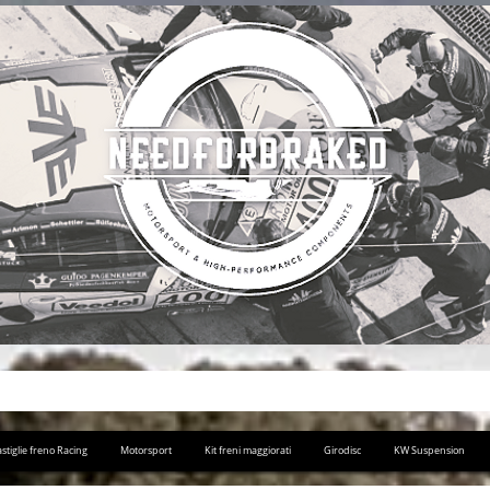
stiglie freno Racing
Motorsport
Kit freni maggiorati
Girodisc
KW Suspension