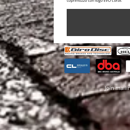
coprimozzo con logo EVO
Corse.
Join mailin