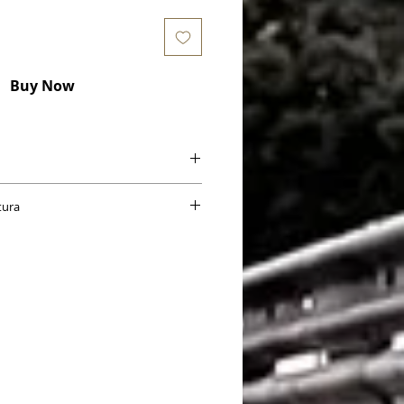
Buy Now
0085.03
tura
iferiscono al singolo cerchio completo
tradale (bulloni/dadi, coppetta
edere 15gg nel caso in cui non fossero