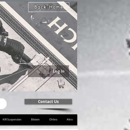
Back Home
Log In
Contact Us
KW Suspension
Bilstein
Ohlins
Altro