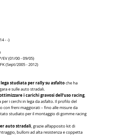
4 - -)
)
/EV (01/00 - 09/05)
FK (Sept/2005 - 2012)
 lega studiata per rally su asfalto
che ha
ara e sulle auto stradali.
ttimizzare i carichi gravosi dell’uso racing
,
r i cerchi in lega da asfalto. Il profilo del
o con freni maggiorati – fino alle misure da
stato studiato per il montaggio di gomme racing
er auto stradali
, grazie all’apposito kit di
raggio, bulloni ad alta resistenza e coppetta