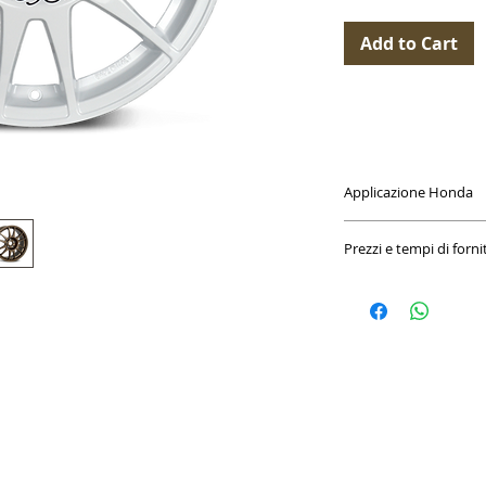
Add to Cart
Applicazione Honda
SE0672001041 + A3.00
Prezzi e tempi di forni
I prezzi riportati si r
del kit di montaggio s
coprimozzo)
I cerchi possono richi
in stock