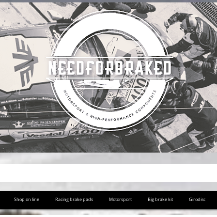
Shop on line
Racing brake pads
Motorsport
Big brake kit
Girodisc