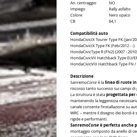
An. centraggio
NO
Impiego
Rally asfalto
Colore
Nero opaco
CB
64,1
Compatibilità auto
Honda
Civic
IX Tourer Type FK (Jan/201
Honda
Civic
IX Type FK (Feb/2012 - -)
Honda
Civic
Type R (FN2) (2007 - 2010
Honda
Civic
VII Hatchback Type EU/EP
Honda
Civic
VIII Hatchback Type FN / 
Descrizione
Sanremo
Corse
è la
linea di ruote in
riscosso tanto successo sui campi di g
La struttura è stata
progettata per o
mantenendo la leggerezza necessaria pe
canale consente l’installazione su aut
WRC – mentre il disegno dei bordi è 
rigide e performanti.
Sanremo
Corse
è perfetta anche p
montaggio composto da anello di cent