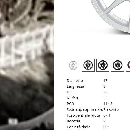
Diametro
17
Larghezza
8
ET
38
N° fori
5
PCD
114.3
Sede cap coprimozzo
Presente
Foro centrale ruota
67.1
Boccola
SI
Conicità dado
60°