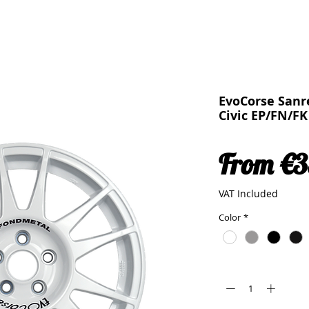
EvoCorse San
Civic EP/FN/FK
From
€3
VAT Included
Color
*
Quantity
*