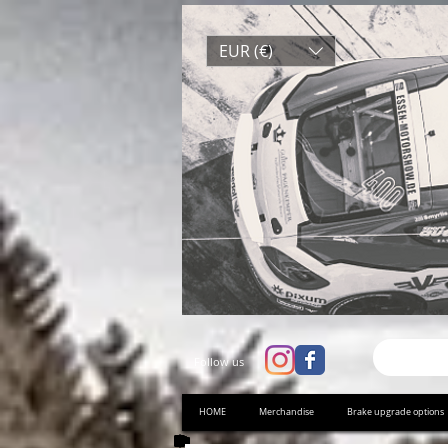
EUR (€)
Follow us
HOME
Merchandise
Brake upgrade options