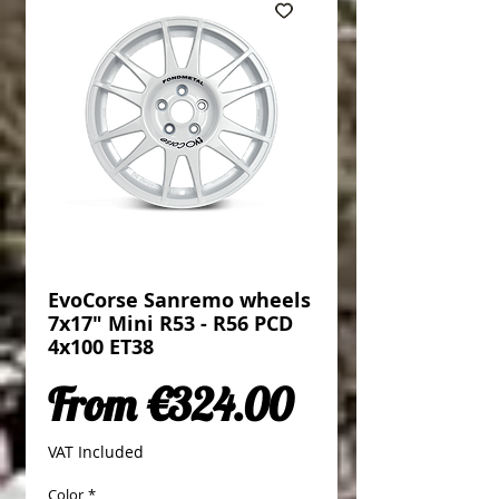
EvoCorse Sanremo wheels
7x17" Mini R53 - R56 PCD
4x100 ET38
Sale Price
From
€324.00
VAT Included
Color
*