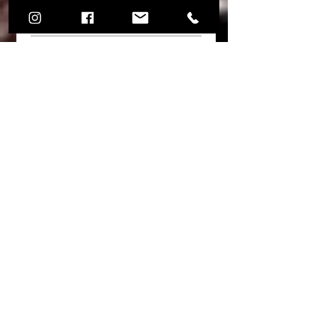
Application Mini
SE0674071041 + A3.000013.02
Price and leading time
The prices shown refer to a single
complete wheel rim from the road
assembly kit (bolts/nuts, hub cap).
Wheel rims may take 15 days to deliver
No Reviews Yet
if they are not in stock.
Share your thoughts. Be the first to
leave a review.
Leave a Review