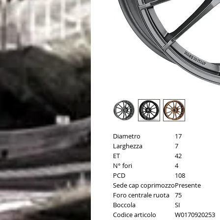
Diametro
17
Larghezza
7
ET
42
N° fori
4
PCD
108
Sede cap coprimozzo
Presente
Foro centrale ruota
75
Boccola
SI
Codice articolo
W0170920253