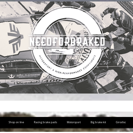
Shop on line
Racing brake pads
Motorsport
Big brake kit
Girodisc