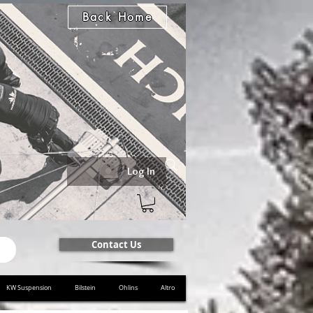
Back Home
Log In
Contact Us
KW Suspension
Bilstein
Ohlins
Altro