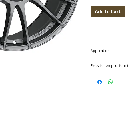
Add to Cart
Application
- Ford Fiesta (VIII) JHH
Prezzi e tempi di forni
- Ford Fiesta ST (VIII) 
I prezzi riportati si
I cerchi possono richi
in stock