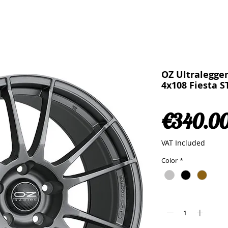
OZ Ultralegge
4x108 Fiesta S
€340.0
VAT Included
Color
*
Quantity
*