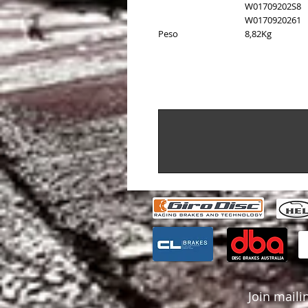
W01709202S8
W0170920261
Peso
8,82Kg
Join mailin