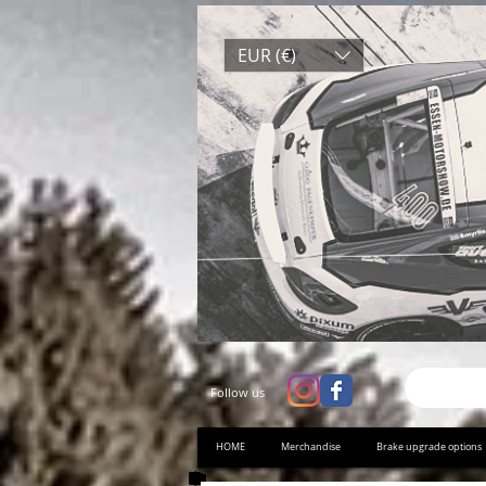
EUR (€)
Follow us
HOME
Merchandise
Brake upgrade options