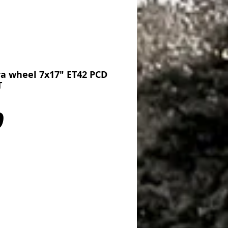
ra wheel 7x17" ET42 PCD
T
Price
0