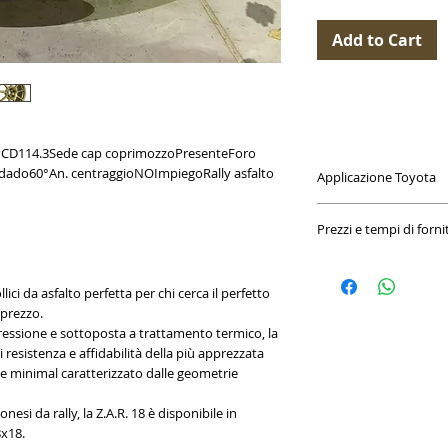
Add to Cart
PCD114.3Sede cap coprimozzoPresenteForo
 dado60°An. centraggioNOImpiegoRally asfalto
Applicazione Toyota
ZR5280060013 + B3.00
Prezzi e tempi di forni
ZR5280060043 + B3.00
I prezzi riportati si r
del kit di montaggio s
lici da asfalto perfetta per chi cerca il perfetto
coprimozzo)
 prezzo.
I cerchi possono richi
pressione e sottoposta a trattamento termico, la
in stock
i resistenza e affidabilità della più apprezzata
 minimal caratterizzato dalle geometrie
esi da rally, la Z.A.R. 18 è disponibile in
8x18.