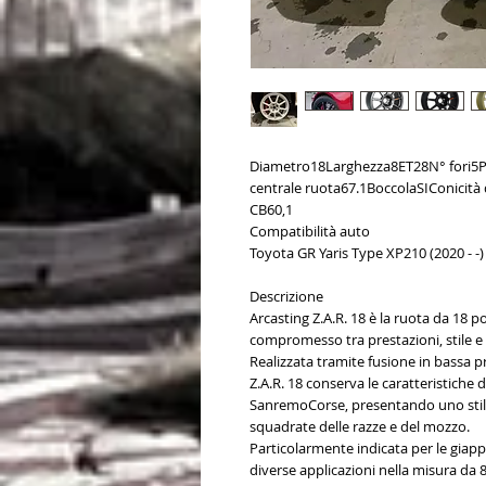
Diametro18Larghezza8ET28N° fori5
centrale ruota67.1BoccolaSIConicità
CB60,1
Compatibilità auto
Toyota GR Yaris Type XP210 (2020 - -)
Descrizione
Arcasting Z.A.R. 18 è la ruota da 18 pol
compromesso tra prestazioni, stile e
Realizzata tramite fusione in bassa 
Z.A.R. 18 conserva le caratteristiche d
SanremoCorse, presentando uno stile
squadrate delle razze e del mozzo.
Particolarmente indicata per le giappon
diverse applicazioni nella misura da 