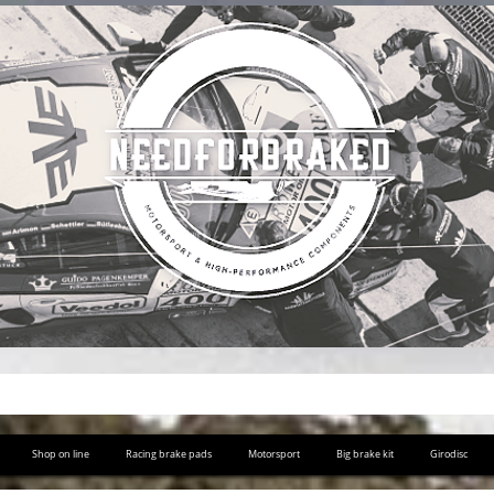
Shop on line
Racing brake pads
Motorsport
Big brake kit
Girodisc