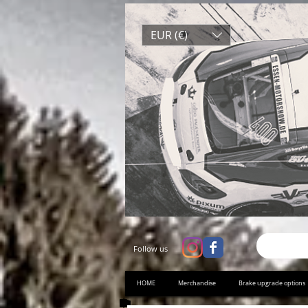
EUR (€)
Follow us
HOME
Merchandise
Brake upgrade options