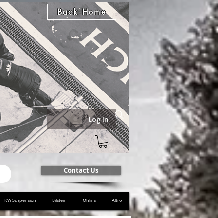
Back Home
Log In
Contact Us
KW Suspension
Bilstein
Ohlins
Altro